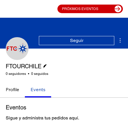
PRÓXIMOS EVENTOS
Más
Seguir
Escritor
FTOURCHILE
0 seguidores
0 seguidos
Profile
Events
Eventos
Sigue y administra tus pedidos aquí.