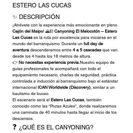
ESTERO LAS CUCAS 
✨ DESCRIPCIÓN 
¡Atrévete con la experiencia más emocionante en pleno 
Cajón del Maipo
! 🌄El 
Canyoning El Melocotón – Estero 
Las Cucas
 es la ruta por excelencia para iniciarse en el 
mundo del barranquismo. Durante un 
full day de 
aventura
 descenderemos entre 
4 a 5 cascadas
 que van 
desde los 4 hasta los 18 metros de altura.
👉 
No necesitas experiencia previa.
Nuestro equipo de 
guías profesionales te acompañará con todo el 
equipamiento necesario, charlas de seguridad, práctica 
controlada e inducción al barranquismo bajo el estándar 
internacional 
ICAN Worldwide (Discovery)
, similar a un 
bautismo de buceo.
El escenario será el 
Estero Las Cucas
, también 
conocido como las “Pozas Azules”, donde realizaremos 
una caminata de 40 minutos hasta llegar al inicio de los 
descensos.
❓ 
¿QUÉ ES EL CANYONING? 