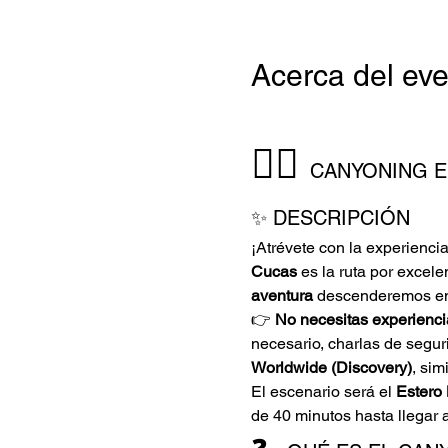
Acerca del ev
🧗‍♂️ 
CANYONING E
✨ DESCRIPCIÓN 
¡Atrévete con la experienc
Cucas
 es la ruta por excel
aventura
 descenderemos en
👉 
No necesitas experienci
necesario, charlas de segur
Worldwide (Discovery)
, sim
El escenario será el 
Estero
de 40 minutos hasta llegar a