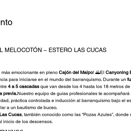
ento
L MELOCOTÓN – ESTERO LAS CUCAS 
ia más emocionante en pleno 
Cajón del Maipo
! 🌄El 
Canyoning E
encia para iniciarse en el mundo del barranquismo. Durante un 
fu
tre 
4 a 5 cascadas
 que van desde los 4 hasta los 18 metros de 
a previa.
Nuestro equipo de guías profesionales te acompañará 
idad, práctica controlada e inducción al barranquismo bajo el es
ilar a un bautismo de buceo.
 Las Cucas
, también conocido como las “Pozas Azules”, donde 
l inicio de los descensos.