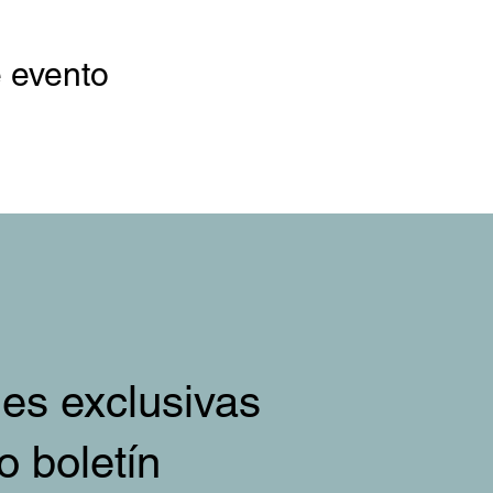
 evento
es exclusivas
o boletín